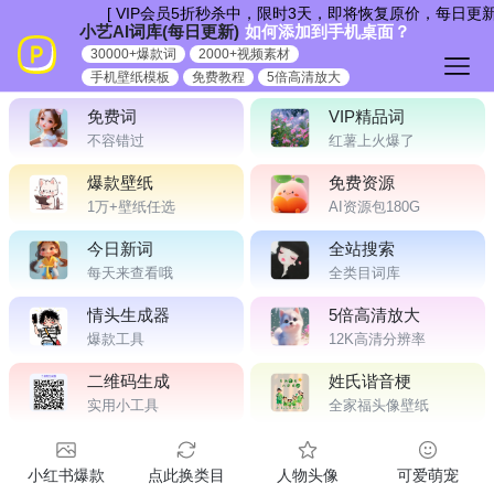
跳
[ VIP会员5折秒杀中，限时3天，即将恢复原价，每日更新
小艺AI词库(每日更新)
如何添加到手机桌面？
到
30000+爆款词
2000+视频素材
内
手机壁纸模板
免费教程
5倍高清放大
容
免费词
VIP精品词
不容错过
红薯上火爆了
爆款壁纸
免费资源
1万+壁纸任选
AI资源包180G
今日新词
全站搜索
每天来查看哦
全类目词库
情头生成器
5倍高清放大
爆款工具
12K高清分辨率
二维码生成
姓氏谐音梗
实用小工具
全家福头像壁纸
小红书爆款
点此换类目
人物头像
可爱萌宠