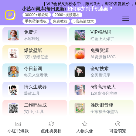
跳
[ VIP会员5折秒杀中，限时3天，即将恢复原价，
小艺AI词库(每日更新)
如何添加到手机桌面？
到
30000+爆款词
2000+视频素材
内
手机壁纸模板
免费教程
5倍高清放大
容
免费词
VIP精品词
不容错过
红薯上火爆了
爆款壁纸
免费资源
1万+壁纸任选
AI资源包180G
今日新词
全站搜索
每天来查看哦
全类目词库
情头生成器
5倍高清放大
爆款工具
12K高清分辨率
二维码生成
姓氏谐音梗
实用小工具
全家福头像壁纸
小红书爆款
点此换类目
人物头像
可爱萌宠