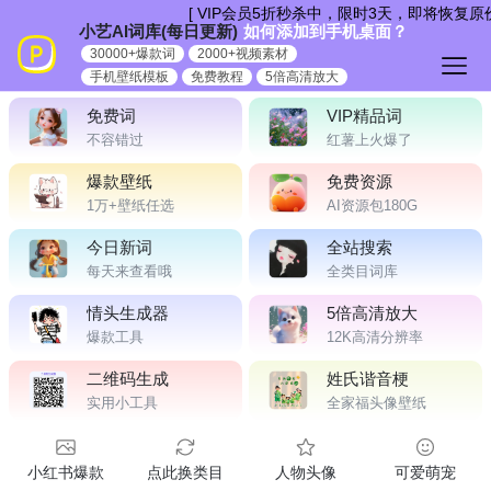
跳
[ VIP会员5折秒杀中，限时3天，即将恢复原
小艺AI词库(每日更新)
如何添加到手机桌面？
到
30000+爆款词
2000+视频素材
内
手机壁纸模板
免费教程
5倍高清放大
容
免费词
VIP精品词
不容错过
红薯上火爆了
爆款壁纸
免费资源
1万+壁纸任选
AI资源包180G
今日新词
全站搜索
每天来查看哦
全类目词库
情头生成器
5倍高清放大
爆款工具
12K高清分辨率
二维码生成
姓氏谐音梗
实用小工具
全家福头像壁纸
小红书爆款
点此换类目
人物头像
可爱萌宠