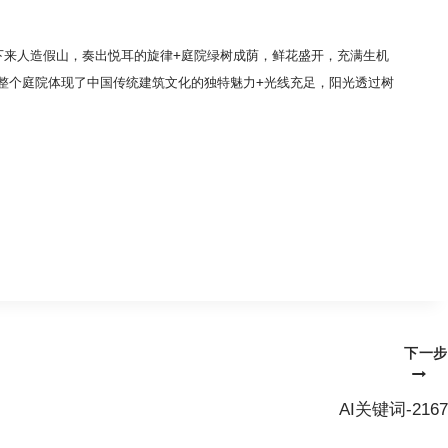
下来人造假山，奏出悦耳的旋律+庭院绿树成荫，鲜花盛开，充满生机
整个庭院体现了中国传统建筑文化的独特魅力+光线充足，阳光透过树
。
下一步
AI关键词-2167