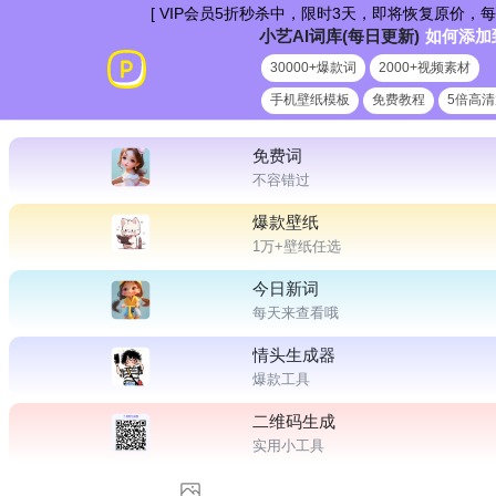
跳
[ VIP会员5折秒杀中，限时3天，即将恢复原价，每日更新爆款
小艺AI词库(每日更新)
如何添加
到
30000+爆款词
2000+视频素材
内
手机壁纸模板
免费教程
5倍高
容
免费词
不容错过
爆款壁纸
1万+壁纸任选
今日新词
每天来查看哦
情头生成器
爆款工具
二维码生成
实用小工具