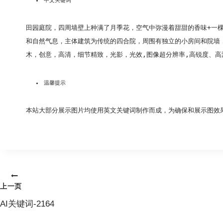
中文关键词
田园庭院，四周墙壁上种满了月季花，空气中弥漫着甜甜的香味+一
和自然气息，主体建筑为传统的四合院，周围有独立的小房间和院墙
木，创意，高清，细节精致，光影，光效,图像超分辨率,高锐度、高清、细腻
温馨提示
本站大部分展示图片均使用英文关键词制作而成，为确保和展示图效
文
上一页
章
AI关键词-2164
导