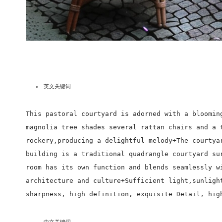
英文关键词
This pastoral courtyard is adorned with a bloomin
magnolia tree shades several rattan chairs and a 
rockery,producing a delightful melody+The courtya
building is a traditional quadrangle courtyard su
room has its own function and blends seamlessly w
architecture and culture+Sufficient light,sunligh
sharpness, high definition, exquisite Detail, hig