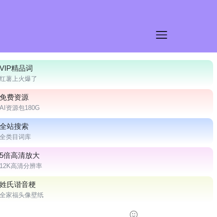
VIP精品词
红薯上火爆了
免费资源
AI资源包180G
全站搜索
全类目词库
5倍高清放大
12K高清分辨率
姓氏谐音梗
全家福头像壁纸