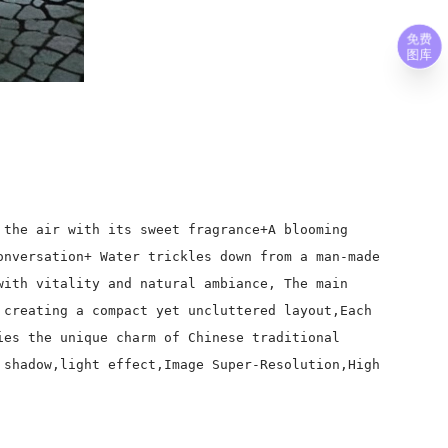
免费
图库
 the air with its sweet fragrance+A blooming
onversation+ Water trickles down from a man-made
with vitality and natural ambiance, The main
 creating a compact yet uncluttered layout,Each
ies the unique charm of Chinese traditional
 shadow,light effect,Image Super-Resolution,High