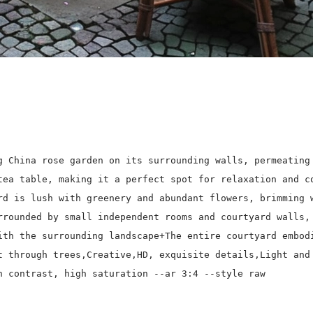
g China rose garden on its surrounding walls, permeating
tea table, making it a perfect spot for relaxation and c
rd is lush with greenery and abundant flowers, brimming 
rrounded by small independent rooms and courtyard walls,
ith the surrounding landscape+The entire courtyard embod
t through trees,Creative,HD, exquisite details,Light and
h contrast, high saturation --ar 3:4 --style raw