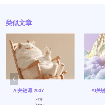
航
类似文章
AI关键词-2037
AI关键
作者
Joseph