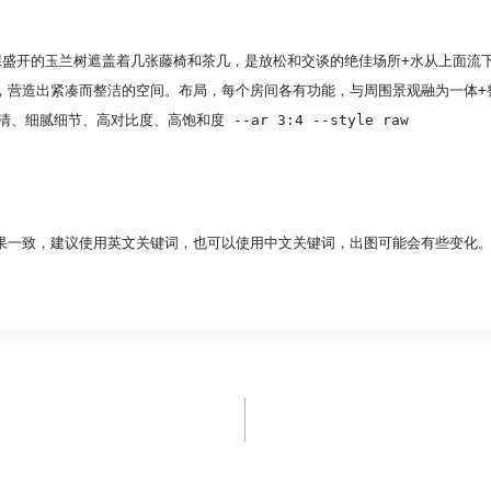
棵盛开的玉兰树遮盖着几张藤椅和茶几，是放松和交谈的绝佳场所+水从上面流
，营造出紧凑而整洁的空间。布局，每个房间各有功能，与周围景观融为一体+
细节、高对比度、高饱和度 --ar 3:4 --style raw
果一致，建议使用英文关键词，也可以使用中文关键词，出图可能会有些变化