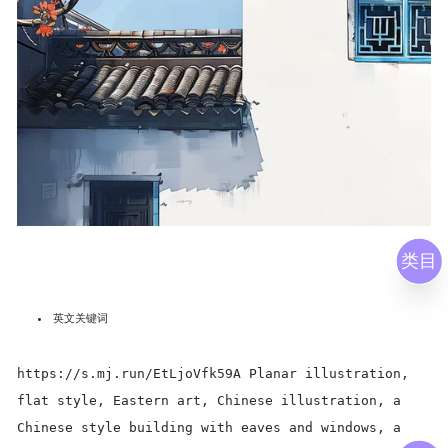
类目
英文关键词
https://s.mj.run/EtLjoVfk59A Planar illustration,
flat style, Eastern art, Chinese illustration, a
Chinese style building with eaves and windows, a