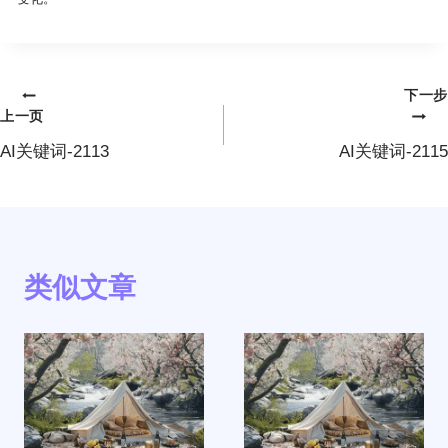
下一步
文
上一页
章
AI关键词-2113
AI关键词-2115
导
航
类似文章