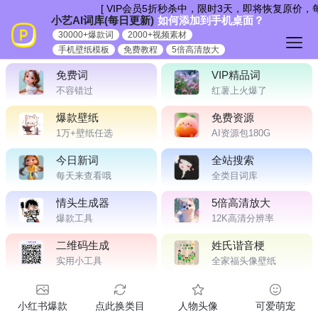
跳
[ VIP会员5折秒杀中，限时3天，即将恢复原价，
小艺AI词库(每日更新)
如何添加到手机桌面？
到
30000+爆款词
2000+视频素材
内
手机壁纸模板
免费教程
5倍高清放大
容
免费词
VIP精品词
不容错过
红薯上火爆了
爆款壁纸
免费资源
1万+壁纸任选
AI资源包180G
今日新词
全站搜索
每天来查看哦
全类目词库
情头生成器
5倍高清放大
爆款工具
12K高清分辨率
二维码生成
姓氏谐音梗
实用小工具
全家福头像壁纸
小红书爆款
点此换类目
人物头像
可爱萌宠