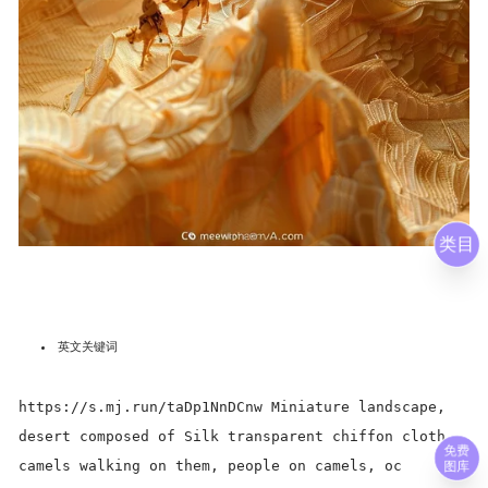
类目
英文关键词
https://s.mj.run/taDp1NnDCnw Miniature landscape,
desert composed of Silk transparent chiffon cloth,
免费
camels walking on them, people on camels, oc
图库