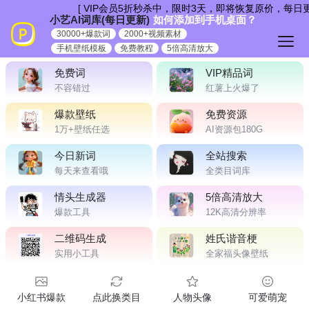
跳
[ VIP会员5折秒杀中，限时3天，即将恢复原价，每日更
小艺AI词库(每日更新)
如何添加到手机桌面？
到
30000+爆款词
2000+视频素材
内
手机壁纸模板
免费教程
5倍高清放大
容
免费词
VIP精品词
不容错过
红薯上火爆了
爆款壁纸
免费资源
1万+壁纸任选
AI资源包180G
今日新词
全站搜索
每天来查看哦
全类目词库
情头生成器
5倍高清放大
爆款工具
12K高清分辨率
二维码生成
姓氏谐音梗
实用小工具
全家福头像壁纸
小红书爆款
点此换类目
人物头像
可爱萌宠