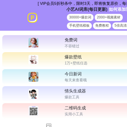
跳
[ VIP会员5折秒杀中，限时3天，即将恢复原价，每日更新爆款新
小艺AI词库(每日更新)
如何添加
到
30000+爆款词
2000+视频素材
内
手机壁纸模板
免费教程
5倍高
容
免费词
不容错过
爆款壁纸
1万+壁纸任选
今日新词
每天来查看哦
情头生成器
爆款工具
二维码生成
实用小工具