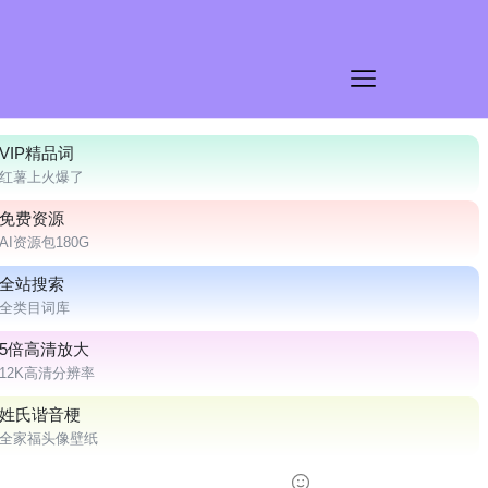
VIP精品词
红薯上火爆了
免费资源
AI资源包180G
全站搜索
全类目词库
5倍高清放大
12K高清分辨率
姓氏谐音梗
全家福头像壁纸