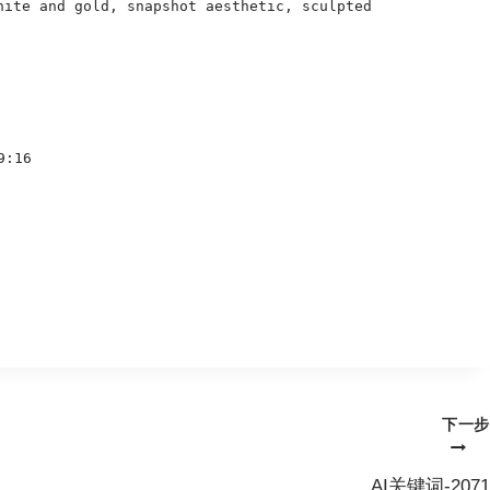
hite and gold, snapshot aesthetic, sculpted
:16
。
下一步
AI关键词-2071