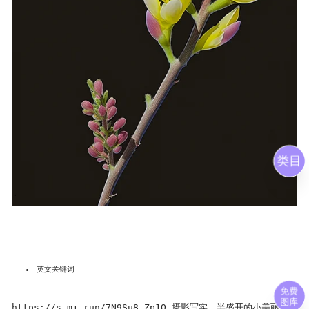
类目
英文关键词
免费
图库
https://s.mj.run/7N9Su8-Zp1Q 摄影写实，半盛开的小美丽花