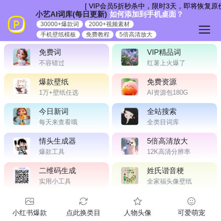
跳
[ VIP会员5折秒杀中，限时3天，即将恢复
小艺AI词库(每日更新)
如何添加到手机桌面？
到
30000+爆款词
2000+视频素材
内
手机壁纸模板
免费教程
5倍高清放大
容
免费词
VIP精品词
不容错过
红薯上火爆了
爆款壁纸
免费资源
1万+壁纸任选
AI资源包180G
今日新词
全站搜索
每天来查看哦
全类目词库
情头生成器
5倍高清放大
爆款工具
12K高清分辨率
二维码生成
姓氏谐音梗
实用小工具
全家福头像壁纸
小红书爆款
点此换类目
人物头像
可爱萌宠