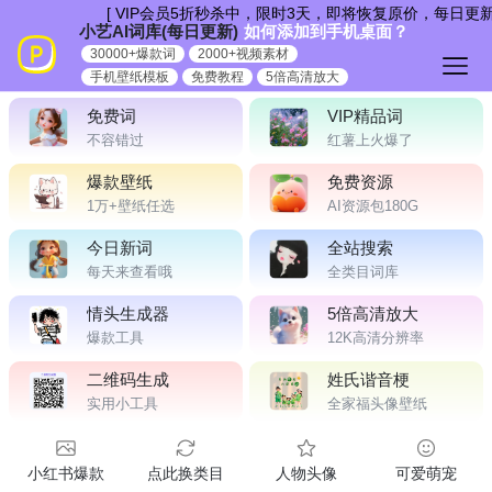
跳
[ VIP会员5折秒杀中，限时3天，即将恢复原价，每日更新
小艺AI词库(每日更新)
如何添加到手机桌面？
到
30000+爆款词
2000+视频素材
内
手机壁纸模板
免费教程
5倍高清放大
容
免费词
VIP精品词
不容错过
红薯上火爆了
爆款壁纸
免费资源
1万+壁纸任选
AI资源包180G
今日新词
全站搜索
每天来查看哦
全类目词库
情头生成器
5倍高清放大
爆款工具
12K高清分辨率
二维码生成
姓氏谐音梗
实用小工具
全家福头像壁纸
小红书爆款
点此换类目
人物头像
可爱萌宠