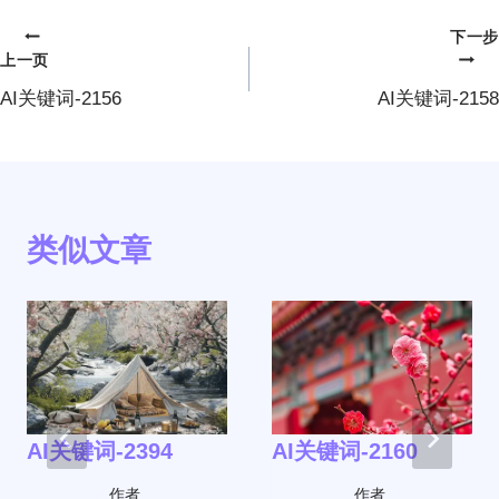
下一步
文
上一页
章
AI关键词-2156
AI关键词-2158
导
航
类似文章
AI关键词-2394
AI关键词-2160
作者
作者