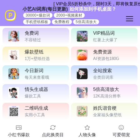
跳
[ VIP会员5折秒杀中，限时3天，即将恢复原
小艺AI词库(每日更新)
如何添加到手机桌面？
到
30000+爆款词
2000+视频素材
内
手机壁纸模板
免费教程
5倍高清放大
容
免费词
VIP精品词
不容错过
红薯上火爆了
爆款壁纸
免费资源
1万+壁纸任选
AI资源包180G
今日新词
全站搜索
每天来查看哦
全类目词库
情头生成器
5倍高清放大
爆款工具
12K高清分辨率
二维码生成
姓氏谐音梗
实用小工具
全家福头像壁纸
小红书爆款
点此换类目
人物头像
可爱萌宠