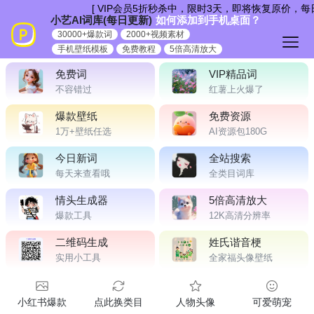
跳
[ VIP会员5折秒杀中，限时3天，即将恢复原价，每日
小艺AI词库(每日更新)
如何添加到手机桌面？
到
30000+爆款词
2000+视频素材
内
手机壁纸模板
免费教程
5倍高清放大
容
免费词
VIP精品词
不容错过
红薯上火爆了
爆款壁纸
免费资源
1万+壁纸任选
AI资源包180G
今日新词
全站搜索
每天来查看哦
全类目词库
情头生成器
5倍高清放大
爆款工具
12K高清分辨率
二维码生成
姓氏谐音梗
实用小工具
全家福头像壁纸
小红书爆款
点此换类目
人物头像
可爱萌宠