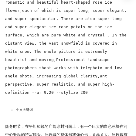
romantic and beautiful heart-shaped rose ice
flower,each of which is super long, super elegant,
and super spectacular. There are also super long
and super elegant ice rose petals on the ice
surface, which are pure white and crystal . In the
distant view, the vast snowfield is covered in
white snow. The whole picture is extremely
beautiful and moving,Professional landscape
photographers shoot works with telephoto and low
angle shots, increasing global clarity,ant
perspective, super realistic, and super high-
definition --ar 9:20 --stylize 200
中文关键词
隆冬时节，在平坦如镜的广阔冰封河面上，有一个巨大的白色冰块在河
中心升起的特写镜头。冰玫瑰的整体形状像心形，又高又大。冰玫瑰有