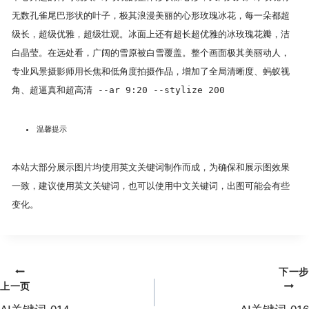
无数孔雀尾巴形状的叶子，极其浪漫美丽的心形玫瑰冰花，每一朵都超
级长，超级优雅，超级壮观。冰面上还有超长超优雅的冰玫瑰花瓣，洁
白晶莹。在远处看，广阔的雪原被白雪覆盖。整个画面极其美丽动人，
专业风景摄影师用长焦和低角度拍摄作品，增加了全局清晰度、蚂蚁视
角、超逼真和超高清 --ar 9:20 --stylize 200
温馨提示
本站大部分展示图片均使用英文关键词制作而成，为确保和展示图效果
一致，建议使用英文关键词，也可以使用中文关键词，出图可能会有些
变化。
下一步
文
上一页
章