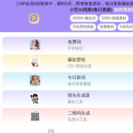
跳
IP会员5折秒杀中，限时3天，即将恢复原价，每日更新爆款新词，非会员点
小艺AI词库(每日更新)
如何添加
到
30000+爆款词
2000+视频素材
内
手机壁纸模板
免费教程
5倍高
容
免费词
不容错过
爆款壁纸
1万+壁纸任选
今日新词
每天来查看哦
情头生成器
爆款工具
二维码生成
实用小工具