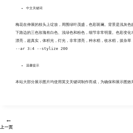
中文关键词
梅花在伸展的枝头上绽放，周围绿叶茂盛，色彩斑斓。背景是浅灰色
下路边的三色玫瑰有白色、浅绿色和粉色，细节非常明显。色彩变化
漂亮，超真实，体积光，灯光，非常漂亮，种水稻，收水稻，拔杂草
--ar 3:4 --stylize 200
温馨提示
本站大部分展示图片均使用英文关键词制作而成，为确保和展示图效
文
上一页