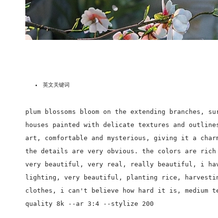
英文关键词
plum blossoms bloom on the extending branches, su
houses painted with delicate textures and outline
art, comfortable and mysterious, giving it a char
the details are very obvious. the colors are rich
very beautiful, very real, really beautiful, i ha
lighting, very beautiful, planting rice, harvesti
clothes, i can't believe how hard it is, medium t
quality 8k --ar 3:4 --stylize 200