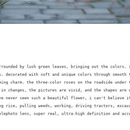
rrounded by lush green leaves, bringing out the colors. 
s. decorated with soft and unique colors through smooth 
ming charm. the three-color roses on the roadside under 
 in changes, the pictures are vivid, and the shapes are 
ve never seen such a beautiful flower, i can't believe i
ng rice, pulling weeds, working, driving tractors, excav
elephoto lens, super real, ultra-high definition and acc