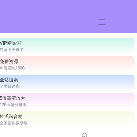
VIP精品词
红薯上火爆了
免费资源
AI资源包180G
全站搜索
全类目词库
5倍高清放大
12K高清分辨率
姓氏谐音梗
全家福头像壁纸