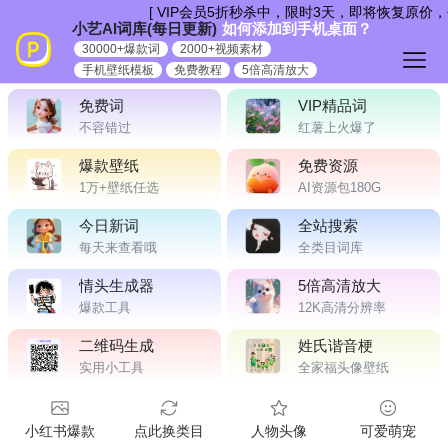
跳
[ VIP会员5折秒杀中，限时3天，即将恢复原价，
小艺AI词库(每日更新)
如何添加到手机桌面？
到
30000+爆款词
2000+视频素材
内
手机壁纸模板
免费教程
5倍高清放大
容
免费词
VIP精品词
不容错过
红薯上火爆了
爆款壁纸
免费资源
1万+壁纸任选
AI资源包180G
今日新词
全站搜索
每天来查看哦
全类目词库
情头生成器
5倍高清放大
爆款工具
12K高清分辨率
二维码生成
姓氏谐音梗
实用小工具
全家福头像壁纸
小红书爆款
点此换类目
人物头像
可爱萌宠