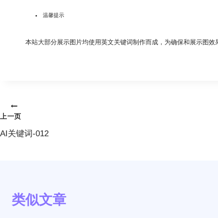
温馨提示
本站大部分展示图片均使用英文关键词制作而成，为确保和展示图效
文
上一页
章
AI关键词-012
导
航
类似文章