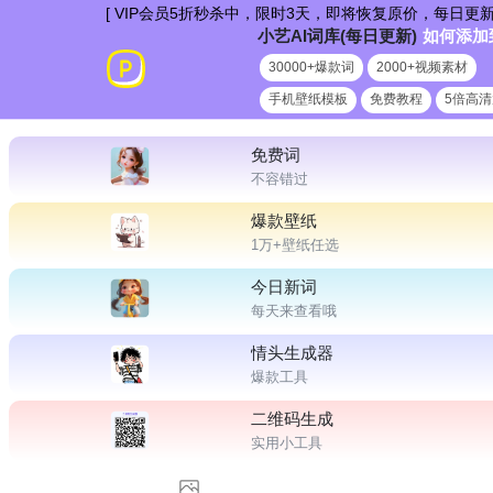
跳
[ VIP会员5折秒杀中，限时3天，即将恢复原价，每日更新爆款新词，非
小艺AI词库(每日更新)
如何添加
到
30000+爆款词
2000+视频素材
内
手机壁纸模板
免费教程
5倍高
容
免费词
不容错过
爆款壁纸
1万+壁纸任选
今日新词
每天来查看哦
情头生成器
爆款工具
二维码生成
实用小工具