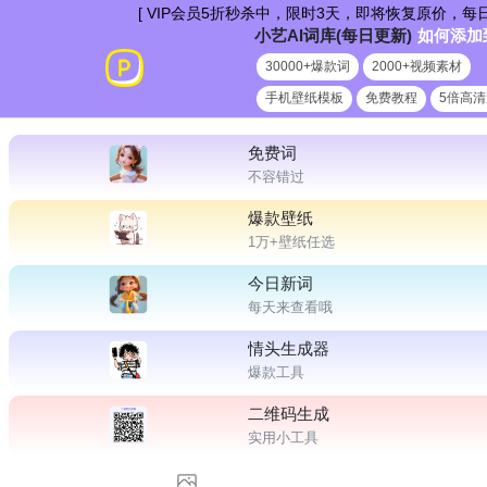
跳
[ VIP会员5折秒杀中，限时3天，即将恢复原价，每日更新爆款
小艺AI词库(每日更新)
如何添加
到
30000+爆款词
2000+视频素材
内
手机壁纸模板
免费教程
5倍高
容
免费词
不容错过
爆款壁纸
1万+壁纸任选
今日新词
每天来查看哦
情头生成器
爆款工具
二维码生成
实用小工具