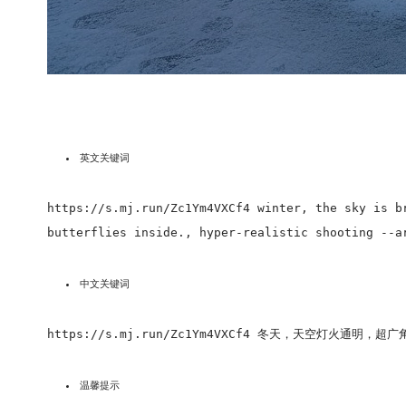
英文关键词
https://s.mj.run/Zc1Ym4VXCf4 winter, the sky is b
butterflies inside., hyper-realistic shooting --a
中文关键词
https://s.mj.run/Zc1Ym4VXCf4 冬天，天空灯火
温馨提示