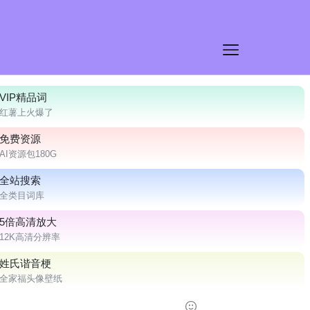
VIP精品词
红薯上火爆了
免费资源
AI资源包180G
全站搜索
全类目词库
5倍高清放大
12K高清分辨率
姓氏谐音梗
全家福头像壁纸