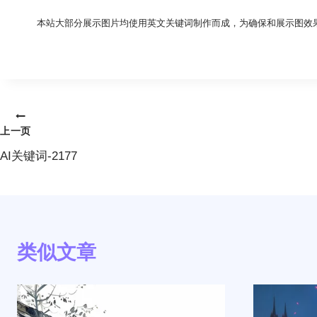
本站大部分展示图片均使用英文关键词制作而成，为确保和展示图效
文
上一页
章
AI关键词-2177
导
航
类似文章