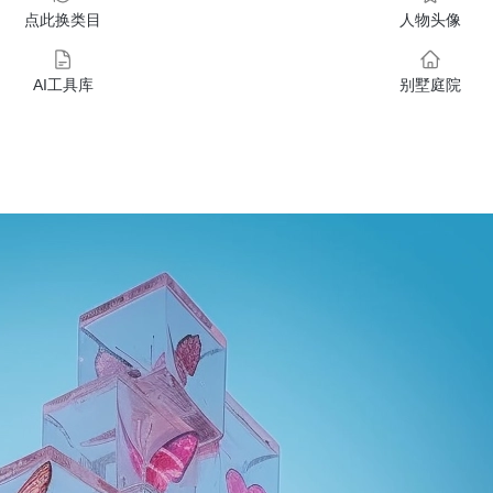
点此换类目
人物头像
AI工具库
别墅庭院