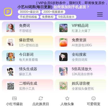
跳
[ VIP会员5折秒杀中，限时3天，即将恢复原价
小艺AI词库(每日更新)
如何添加到手机桌面？
到
30000+爆款词
2000+视频素材
内
手机壁纸模板
免费教程
5倍高清放大
容
免费词
VIP精品词
不容错过
红薯上火爆了
爆款壁纸
免费资源
1万+壁纸任选
AI资源包180G
今日新词
全站搜索
每天来查看哦
全类目词库
情头生成器
5倍高清放大
爆款工具
12K高清分辨率
二维码生成
姓氏谐音梗
实用小工具
全家福头像壁纸
小红书爆款
点此换类目
人物头像
可爱萌宠