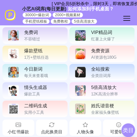
跳
[ VIP会员5折秒杀中，限时3天，即将恢复
小艺AI词库(每日更新)
如何添加到手机桌面？
到
30000+爆款词
2000+视频素材
内
手机壁纸模板
免费教程
5倍高清放大
容
免费词
VIP精品词
不容错过
红薯上火爆了
爆款壁纸
免费资源
1万+壁纸任选
AI资源包180G
今日新词
全站搜索
每天来查看哦
全类目词库
情头生成器
5倍高清放大
爆款工具
12K高清分辨率
二维码生成
姓氏谐音梗
实用小工具
全家福头像壁纸
类目
小红书爆款
点此换类目
人物头像
可爱萌宠