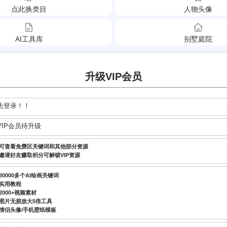
点此换类目
人物头像
AI工具库
别墅庭院
升级VIP会员
先登录！！
VIP会员待升级
可查看免费区关键词和其他部分资源
邀请好友赚取积分可解锁VIP资源
30000多个AI绘画关键词
实用教程
2000+视频素材
图片无损放大5倍工具
情侣头像/手机壁纸模板