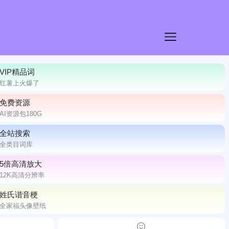
VIP精品词
红薯上火爆了
免费资源
AI资源包180G
全站搜索
全类目词库
5倍高清放大
12K高清分辨率
姓氏谐音梗
全家福头像壁纸