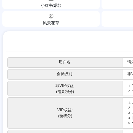
小红书爆款
风景花草
用户名:
请
会员级别:
非
非VIP权益:
(需要积分)
VIP权益:
(免积分)