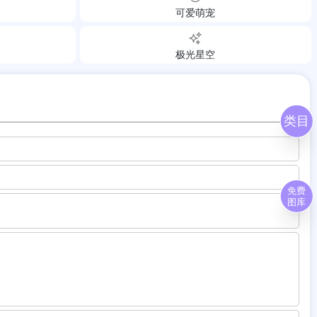
可爱萌宠
极光星空
类目
免费
图库