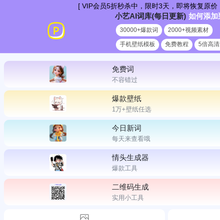
跳
[ VIP会员5折秒杀中，限时3天，即将恢复原价
小艺AI词库(每日更新)
如何添加
到
30000+爆款词
2000+视频素材
内
手机壁纸模板
免费教程
5倍高
容
免费词
不容错过
爆款壁纸
1万+壁纸任选
今日新词
每天来查看哦
情头生成器
爆款工具
二维码生成
实用小工具