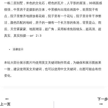
一栋二层别墅，米色的文化石，橙色的瓦片，人字形的屋顶，3D画面感
很强，中景房子是摄影的主体，中景横向出现在画面中，前景院子有
点，院子里整齐地摆放着花箱，院子里有一个花坛，院子里非常干净整
洁，颜色匹配的地砖，房子的一侧有一个长方形的鱼池，背景是山、雨
后、天空雾蒙蒙、地面潮湿，超广角，采用标准焦段镜头，超高清、超
真实、真实拍摄--ar 2:3
温馨提示
本站大部分展示图片均使用英文关键词制作而成，为确保和展示图效果
一致，建议使用英文关键词，也可以使用中文关键词，出图可能会有些
变化。
下一步
文
上一页