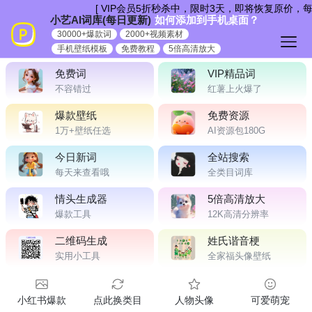
跳
[ VIP会员5折秒杀中，限时3天，即将恢复原价，每
小艺AI词库(每日更新)
如何添加到手机桌面？
到
30000+爆款词
2000+视频素材
内
手机壁纸模板
免费教程
5倍高清放大
容
免费词
VIP精品词
不容错过
红薯上火爆了
爆款壁纸
免费资源
1万+壁纸任选
AI资源包180G
今日新词
全站搜索
每天来查看哦
全类目词库
情头生成器
5倍高清放大
爆款工具
12K高清分辨率
二维码生成
姓氏谐音梗
实用小工具
全家福头像壁纸
小红书爆款
点此换类目
人物头像
可爱萌宠