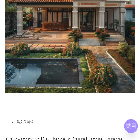
英文关键词
类目
a two-story villa, beige cultural stone, orange