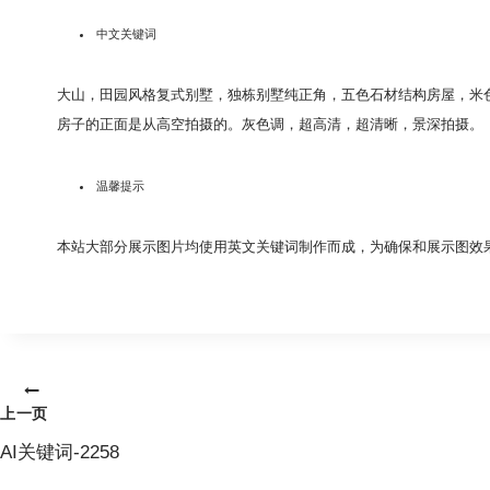
中文关键词
大山，田园风格复式别墅，独栋别墅纯正角，五色石材结构房屋，米
房子的正面是从高空拍摄的。灰色调，超高清，超清晰，景深拍摄。 0 -
温馨提示
本站大部分展示图片均使用英文关键词制作而成，为确保和展示图效
文
上一页
章
AI关键词-2258