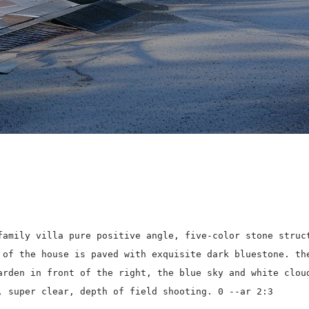
family villa pure positive angle, five-color stone struc
 of the house is paved with exquisite dark bluestone. th
arden in front of the right, the blue sky and white clou
, super clear, depth of field shooting. 0 --ar 2:3