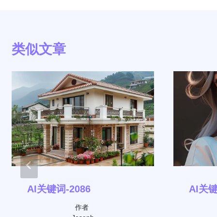
导
航
类似文章
AI关键词-2086
AI关键
作者