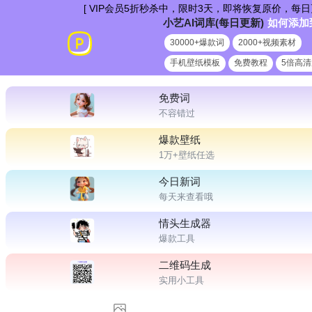
跳
[ VIP会员5折秒杀中，限时3天，即将恢复原价，每日更新爆款新
小艺AI词库(每日更新)
如何添加
到
30000+爆款词
2000+视频素材
内
手机壁纸模板
免费教程
5倍高
容
免费词
不容错过
爆款壁纸
1万+壁纸任选
今日新词
每天来查看哦
情头生成器
爆款工具
二维码生成
实用小工具