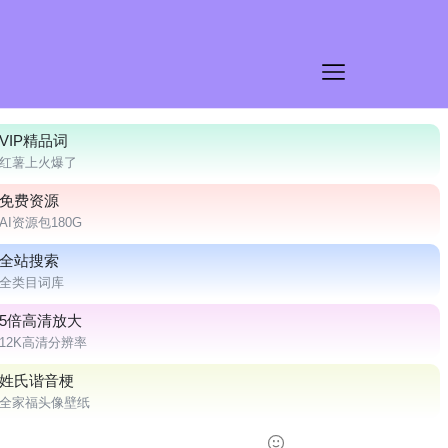
VIP精品词
红薯上火爆了
免费资源
AI资源包180G
全站搜索
全类目词库
5倍高清放大
12K高清分辨率
姓氏谐音梗
全家福头像壁纸