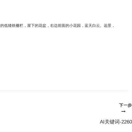
前的低矮铁栅栏，屋下的花盆，右边前面的小花园，蓝天白云。远景，
。
下一步
AI关键词-2260