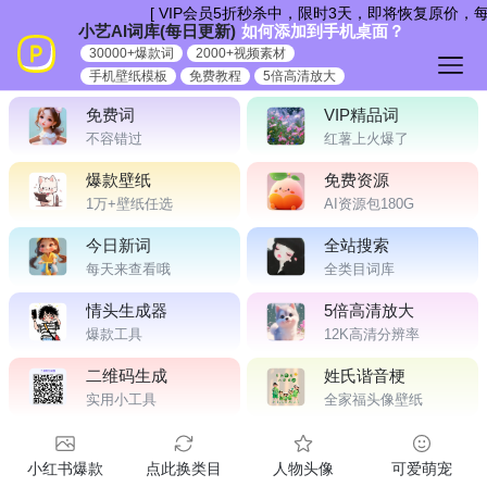
跳
[ VIP会员5折秒杀中，限时3天，即将恢复原价，
小艺AI词库(每日更新)
如何添加到手机桌面？
到
30000+爆款词
2000+视频素材
内
手机壁纸模板
免费教程
5倍高清放大
容
免费词
VIP精品词
不容错过
红薯上火爆了
爆款壁纸
免费资源
1万+壁纸任选
AI资源包180G
今日新词
全站搜索
每天来查看哦
全类目词库
情头生成器
5倍高清放大
爆款工具
12K高清分辨率
二维码生成
姓氏谐音梗
实用小工具
全家福头像壁纸
小红书爆款
点此换类目
人物头像
可爱萌宠