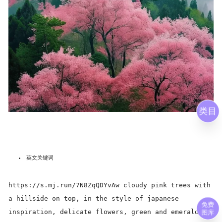
类目
英文关键词
https://s.mj.run/7N8ZqQDYvAw cloudy pink trees with
a hillside on top, in the style of japanese
免费
inspiration, delicate flowers, green and emerald,
图库