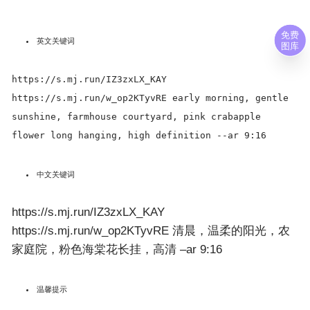
免费
英文关键词
图库
https://s.mj.run/IZ3zxLX_KAY
https://s.mj.run/w_op2KTyvRE early morning, gentle
sunshine, farmhouse courtyard, pink crabapple
flower long hanging, high definition --ar 9:16
中文关键词
https://s.mj.run/IZ3zxLX_KAY
https://s.mj.run/w_op2KTyvRE 清晨，温柔的阳光，农
家庭院，粉色海棠花长挂，高清 –ar 9:16
温馨提示