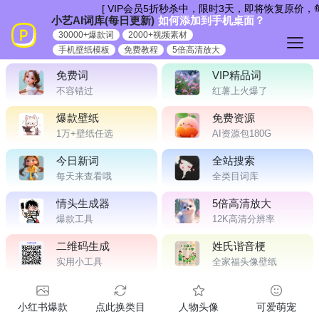
跳
[ VIP会员5折秒杀中，限时3天，即将恢复原价，每
小艺AI词库(每日更新)
如何添加到手机桌面？
到
30000+爆款词
2000+视频素材
内
手机壁纸模板
免费教程
5倍高清放大
容
免费词
VIP精品词
不容错过
红薯上火爆了
爆款壁纸
免费资源
1万+壁纸任选
AI资源包180G
今日新词
全站搜索
每天来查看哦
全类目词库
情头生成器
5倍高清放大
爆款工具
12K高清分辨率
二维码生成
姓氏谐音梗
实用小工具
全家福头像壁纸
小红书爆款
点此换类目
人物头像
可爱萌宠