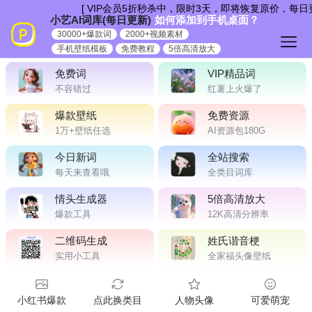
跳
[ VIP会员5折秒杀中，限时3天，即将恢复原价，每日
小艺AI词库(每日更新)
如何添加到手机桌面？
到
30000+爆款词
2000+视频素材
内
手机壁纸模板
免费教程
5倍高清放大
容
免费词
VIP精品词
不容错过
红薯上火爆了
爆款壁纸
免费资源
1万+壁纸任选
AI资源包180G
今日新词
全站搜索
每天来查看哦
全类目词库
情头生成器
5倍高清放大
爆款工具
12K高清分辨率
二维码生成
姓氏谐音梗
实用小工具
全家福头像壁纸
小红书爆款
点此换类目
人物头像
可爱萌宠