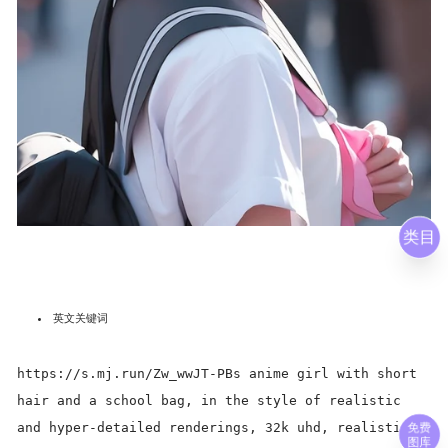
类目
英文关键词
https://s.mj.run/Zw_wwJT-PBs anime girl with short
hair and a school bag, in the style of realistic
免费
and hyper-detailed renderings, 32k uhd, realistic
图库