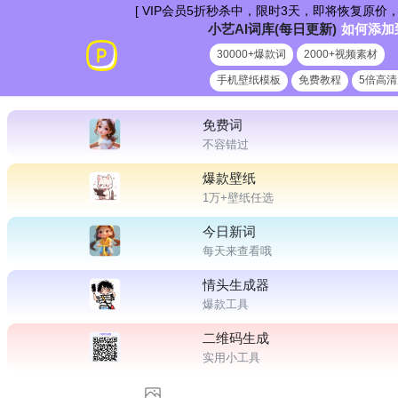
跳
[ VIP会员5折秒杀中，限时3天，即将恢复原价，每日
小艺AI词库(每日更新)
如何添加
到
30000+爆款词
2000+视频素材
内
手机壁纸模板
免费教程
5倍高
容
免费词
不容错过
爆款壁纸
1万+壁纸任选
今日新词
每天来查看哦
情头生成器
爆款工具
二维码生成
实用小工具