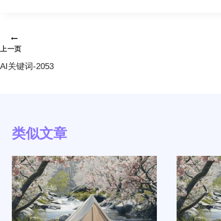
文
上一页
章
AI关键词-2053
导
航
类似文章