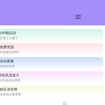
VIP精品词
红薯上火爆了
免费资源
AI资源包180G
全站搜索
全类目词库
5倍高清放大
12K高清分辨率
姓氏谐音梗
全家福头像壁纸