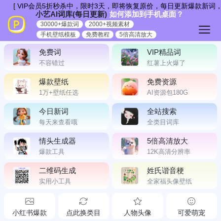
跳
[ VIP会员5折秒杀中，限时3天，即将恢复原价，每日更新爆款新词，非
小艺AI词库(每日更新)
如何添加到手机桌面？
到
30000+爆款词
2000+视频素材
内
手机壁纸模板
免费教程
5倍高清放大
容
免费词
VIP精品词
不容错过
红薯上火爆了
爆款壁纸
免费资源
1万+壁纸任选
AI资源包180G
今日新词
全站搜索
每天来查看哦
全类目词库
情头生成器
5倍高清放大
爆款工具
12K高清分辨率
二维码生成
姓氏谐音梗
实用小工具
全家福头像壁纸
小红书爆款
点此换类目
人物头像
可爱萌宠